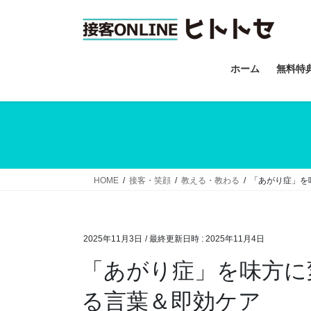
コ
ナ
ン
ビ
テ
ゲ
ン
ー
ホーム
無料特
ツ
シ
へ
ョ
ス
ン
キ
に
ッ
移
プ
動
HOME
接客・笑顔
教える・教わる
「あがり症」を
2025年11月3日
/ 最終更新日時 :
2025年11月4日
「あがり症」を味方に
る言葉＆即効ケア