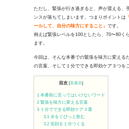
ただし、緊張が行き過ぎると、声が震える、
ンスが落ちてしまいます。つまりポイントは
ールして、自分の味方にすること」
です。
例えば緊張レベルを100としたら、70〜80
ます。
今回は、そんな本番での緊張を味方に変える
の言葉、そして１分でできる即効ケア３つを
目次
[
非表示
]
1
本番前に言ってはいけないワード
2
緊張を味方に変える言葉
3
１分でできる即効ケア３選
3.1
水をぐびっと飲む
3.2
笑顔を１分つくる