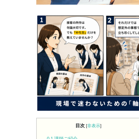
目次
[
非表示
]
0.1
講師ご紹介