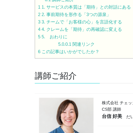
1
1. サービスの本質は「期待」との対話にある
2
2. 事前期待を形作る「3つの源泉」
3
3. チームで「お客様の心」を言語化する
4
4. クレームを「期待」の再確認に変える
5
5. おわりに
5.0.0.1
関連リンク
6
この記事はいかがでしたか？
講師ご紹介
株式会社 チェ
CS部 講師
台信 好美
だい