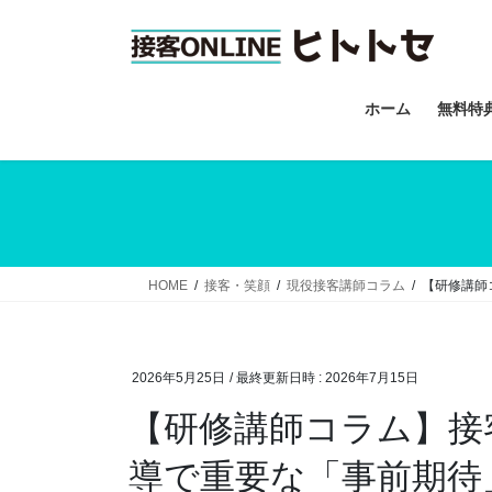
コ
ナ
ン
ビ
テ
ゲ
ン
ー
ホーム
無料特
ツ
シ
へ
ョ
ス
ン
キ
に
ッ
移
プ
動
HOME
接客・笑顔
現役接客講師コラム
【研修講師
2026年5月25日
/ 最終更新日時 :
2026年7月15日
【研修講師コラム】接
導で重要な「事前期待