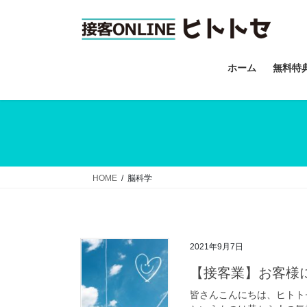
コ
ナ
ン
ビ
テ
ゲ
ン
ー
ホーム
無料特
ツ
シ
へ
ョ
ス
ン
キ
に
ッ
移
プ
動
HOME
脳科学
2021年9月7日
【接客業】お客様
皆さんこんにちは、ヒトト