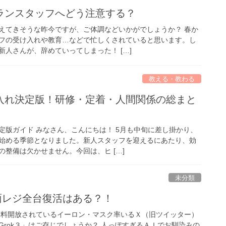
ランスタッフへどう注意する？
えてきそうな昨今ですが、ご体調などいかがでしょうか？ 春か
フの受け入れや教育…などで忙しくされていると思います。し
人さんが、辞めていってしまった！ […]
教える・教わる
入れ決定版！研修・定着・人間関係の総まと
定版ガイド みなさん、こんにちは！ 5月も中旬に差し掛かり、
始める季節となりました。新人スタッフを迎えるにあたり、効
整備は欠かせません。今回は、ヒ […]
未分類
対面レジ全台復活はある？！
無料開放されているイーロン・マスク率いるＸ（旧ツイッター）
Grok３」はご存じでしょうか？ 人っぽすぎるＡＩでお馴染みの