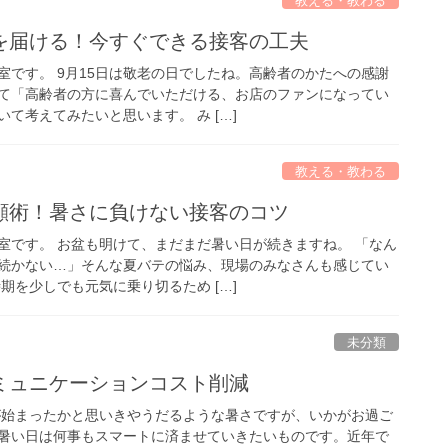
教える・教わる
を届ける！今すぐできる接客の工夫
室です。 9月15日は敬老の日でしたね。高齢者のかたへの感謝
て「高齢者の方に喜んでいただける、お店のファンになってい
て考えてみたいと思います。 み […]
教える・教わる
顔術！暑さに負けない接客のコツ
室です。 お盆も明けて、まだまだ暑い日が続きますね。 「なん
続かない…」そんな夏バテの悩み、現場のみなさんも感じてい
期を少しでも元気に乗り切るため […]
未分類
ミュニケーションコスト削減
が始まったかと思いきやうだるような暑さですが、いかがお過ご
暑い日は何事もスマートに済ませていきたいものです。近年で