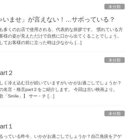
未分類
ゃいませ」が言えない！…サボっている？
も多くのお店で使用される、代表的な挨拶です。 慣れている方
客様の姿が見えただけで自然に口から出てくることでしょう。
てお客様の前に立った時は少なから […]
未分類
rt２
しく冷え込む日が続いていますがいかがお過ごしでしょうか？
名言・格言part２をご紹介します。 今回は古い映画より。
Smile」】 サー・チ […]
未分類
rt１
るっている昨今、いかがお過ごしでしょうか？自己免疫をアゲ