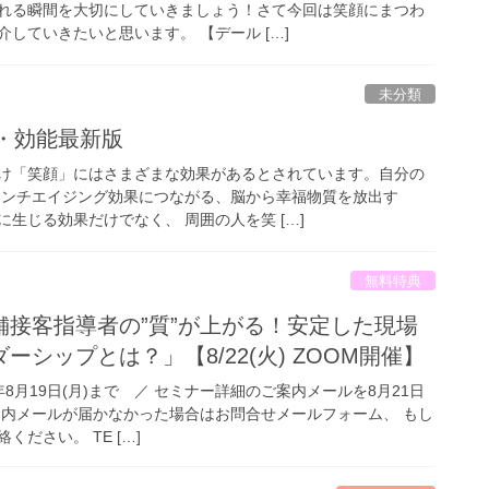
れる瞬間を大切にしていきましょう！さて今回は笑顔にまつわ
していきたいと思います。 【デール […]
未分類
果・効能最新版
け「笑顔」にはさまざまな効果があるとされています。自分の
アンチエイジング効果につながる、脳から幸福物質を放出す
生じる効果だけでなく、 周囲の人を笑 […]
無料特典
舗接客指導者の”質”が上がる！安定した現場
シップとは？」【8/22(火) ZOOM開催】
年8月19日(月)まで ／ セミナー詳細のご案内メールを8月21日
案内メールが届かなかった場合はお問合せメールフォーム、 もし
ださい。 TE […]