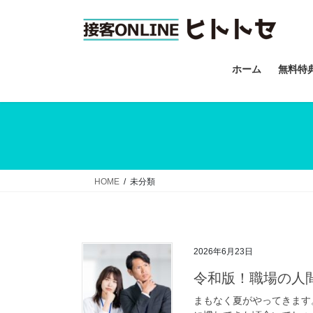
コ
ナ
ン
ビ
テ
ゲ
ン
ー
ホーム
無料特
ツ
シ
へ
ョ
ス
ン
キ
に
ッ
移
プ
動
HOME
未分類
2026年6月23日
令和版！職場の人
まもなく夏がやってきます