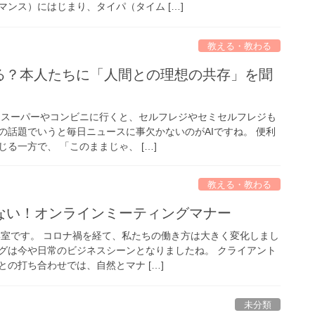
ンス）にはじまり、タイパ（タイム […]
教える・教わる
れる？本人たちに「人間との理想の共存」を聞
近スーパーやコンビニに行くと、セルフレジやセミセルフレジも
の話題でいうと毎日ニュースに事欠かないのがAIですね。 便利
る一方で、 「このままじゃ、 […]
教える・教わる
ない！オンラインミーティングマナー
集室です。 コロナ禍を経て、私たちの働き方は大きく変化しまし
グは今や日常のビジネスシーンとなりましたね。 クライアント
の打ち合わせでは、自然とマナ […]
未分類