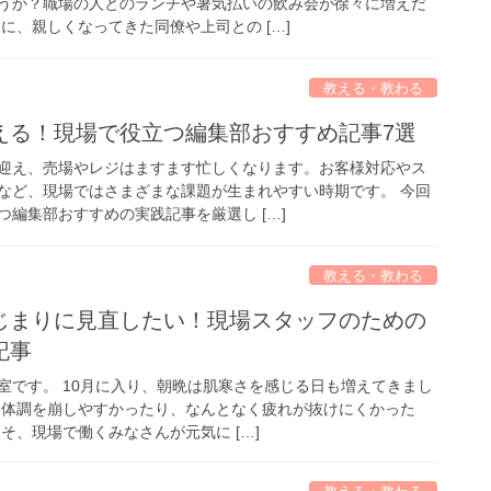
うか？職場の人とのランチや暑気払いの飲み会が徐々に増えだ
に、親しくなってきた同僚や上司との […]
教える・教わる
える！現場で役立つ編集部おすすめ記事7選
迎え、売場やレジはますます忙しくなります。お客様対応やス
など、現場ではさまざまな課題が生まれやすい時期です。 今回
編集部おすすめの実践記事を厳選し […]
教える・教わる
じまりに見直したい！現場スタッフのための
記事
室です。 10月に入り、朝晩は肌寒さを感じる日も増えてきまし
、体調を崩しやすかったり、なんとなく疲れが抜けにくかった
そ、現場で働くみなさんが元気に […]