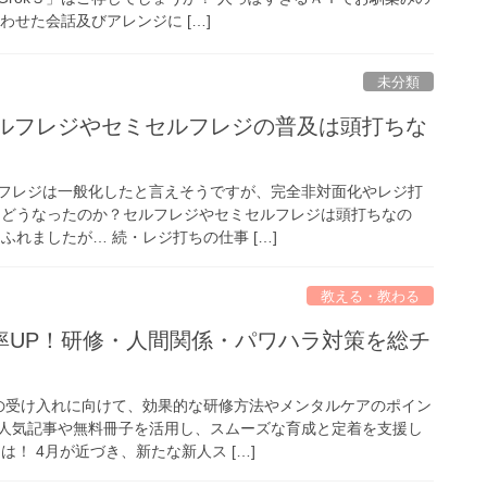
わせた会話及びアレンジに […]
未分類
セルフレジやセミセルフレジの普及は頭打ちな
フレジは一般化したと言えそうですが、完全非対面化やレジ打
 どうなったのか？セルフレジやセミセルフレジは頭打ちなの
ふれましたが… 続・レジ打ちの仕事 […]
教える・教わる
率UP！研修・人間関係・パワハラ対策を総チ
の受け入れに向けて、効果的な研修方法やメンタルケアのポイン
人気記事や無料冊子を活用し、スムーズな育成と定着を支援し
は！ 4月が近づき、新たな新人ス […]