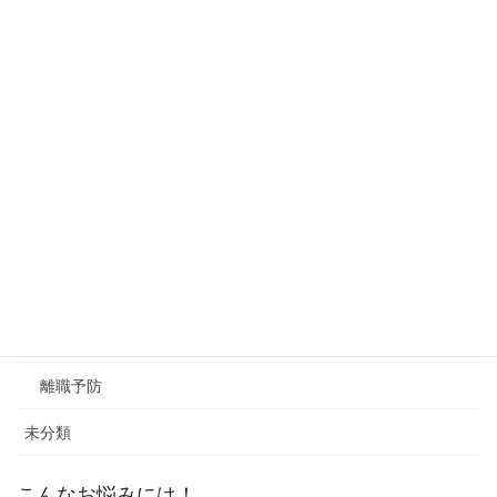
異文化接客
海外トレンド
トラブル対処
法務ルーム
防犯通信
クレーム
採用・定着
採用活動
離職予防
未分類
こんなお悩みには！