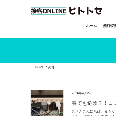
コ
ナ
ン
ビ
テ
ゲ
ン
ー
ホーム
無料特
ツ
シ
へ
ョ
ス
ン
キ
に
ッ
移
プ
動
HOME
火災
2026年4月27日
春でも危険？！コ
皆さんこんにちは。まもな