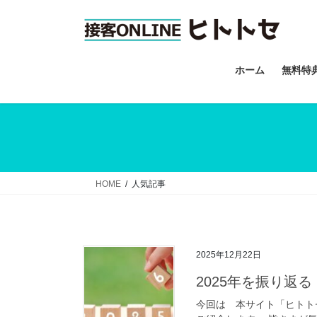
コ
ナ
ン
ビ
テ
ゲ
ン
ー
ホーム
無料特
ツ
シ
へ
ョ
ス
ン
キ
に
ッ
移
プ
動
HOME
人気記事
2025年12月22日
2025年を振り返
今回は 本サイト「ヒトト