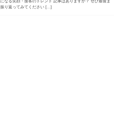
気になる笑顔・接客のトレンド 記事はありますか？ ぜひ最後ま
振り返ってみてください […]